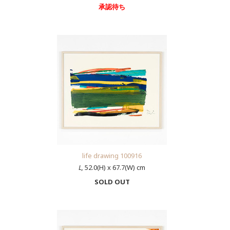
承認待ち
life drawing 100916
L,
52.0(H) x 67.7(W) cm
SOLD OUT