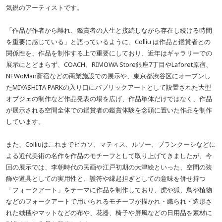
気鋭のアーティストです。
「作品が作者から離れ、鑑賞者の人生と接続しながら存在し続ける時間
を重要に感じている」と語っているように、Colliu は作品と鑑賞者との
関係性を、作品を制作する上で重要にしており、近年はギャラリーでの
展示にとどまらず、COACH、RIMOWA Store銀座7丁目やLaforet原宿、
NEWoMan新宿などの商業施設での展示や、東京都渋谷区にオープンし
たMIYASHITA PARKの入り口にパブリックアートとして設置された大型
オブジェの制作など作品発表の場を広げ、作品単体だけではなく、作品
が展示される空間全体での鑑賞者の鑑賞体験を念頭に置いた作品を制作
しています。
また、Colliuはこれまでピカソ、マティス、ルソー、ブランクーシなどに
よる近代美術の名作を作品のモチーフとして取り上げてきましたが、今
回の展示では、李朝時代の民画や江戸初期の大津絵といった、空間の装
飾や道具としての実用性と、護符や縁起担ぎとしての意味を併せ持つ
「フォークアート」をテーマに作品を制作しており、虎や狐、鳥や植物
などのフォークアートで用いられるモチーフが描かれ・織られ・造形さ
れた絨毯やマットなどの布や、花器、椅子や屏風などの日用品を素材に