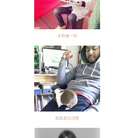
水野健一郎
我喜屋位瑳務