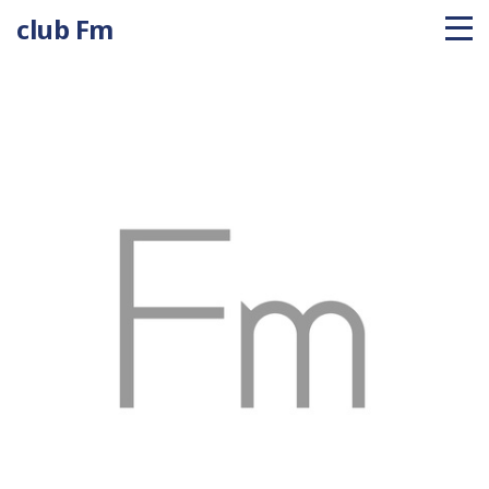
club Fm