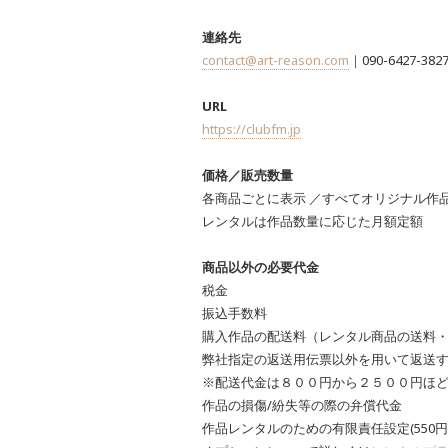
連絡先
contact@art-reason.com
｜090-6427-382
URL
https://clubfm.jp
価格／販売数量
各商品ごとに表示 ／すべてオリジナル作
レンタルは作品数量に応じた月額定額
商品以外の必要代金
税金
振込手数料
購入作品の配送料（レンタル商品の送料
弊社指定の返送用伝票以外を用いて返送
※配送代金は８００円から２５００円ほど
作品の損傷/紛失等の際の弁償代金
作品レンタルのための有限責任設定(550円/