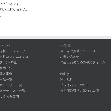
ことができます。
に請求は行いません。
す。
。
Service:
その他:
無料シミュレータ
メディア掲載／ニュース
無料コンシエルジュ
お問い合わせ
プラン/料金
作品出品のための申請フォーム
利用方法
導入事例
Policy:
作品一覧
利用規約
ギャラリー一覧
プライバシーポリシー
アーティスト一覧
特定商取引法に基づく表記
よくある質問