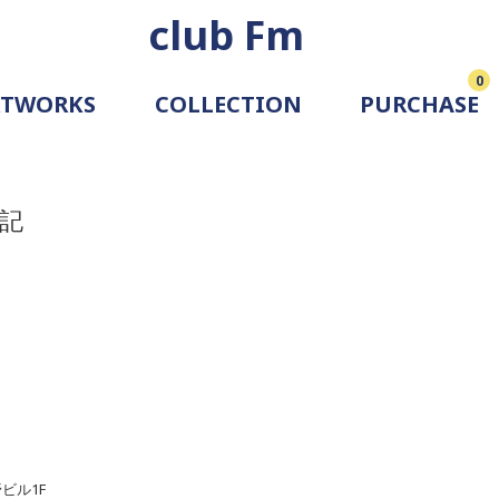
club Fm
0
RTWORKS
COLLECTION
PURCHASE
ARTIST
SIMULATION
ALLERY
記
野ビル1F