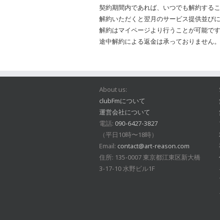
契約期間内であれば、いつでも解約する
解約いただくと翌月のサービス提供並び
解約はマイページより行うことが可能で
途中解約による返金は承っておりません
About us:
clubFmについて
運営会社について
電話:
090-6427-3827
（平日10時〜18時）
Email:
contact@art-reason.com
住所: 135-0007 東京都江東区新大橋
3-17-10 水野ビル1F