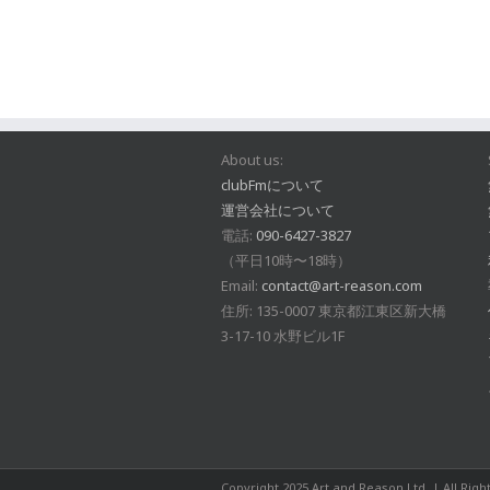
About us:
clubFmについて
運営会社について
電話:
090-6427-3827
（平日10時〜18時）
Email:
contact@art-reason.com
住所: 135-0007 東京都江東区新大橋
3-17-10 水野ビル1F
Copyright 2025 Art and Reason Ltd. | All Rig