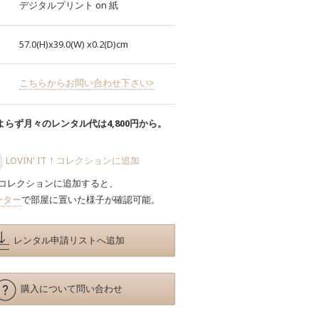
デジタルプリント
on
紙
57.0(H)x39.0(W)
x0.2(D)cm
こちらからお問い合わせ下さい>
らず月々のレンタル代は4,800円から。
LOVIN' IT！コレクションに追加
コレクションに追加すると、
ーター
で部屋に置いた様子が確認可能。
レンタル申請リストへ追加
購入について問い合わせ