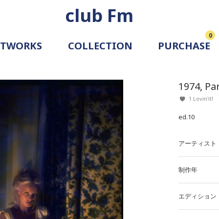
club Fm
0
RTWORKS
COLLECTION
PURCHASE
ARTIST
SIMULATION
1974, Pa
ALLERY
1 Lovin'it!
ed.10
アーティスト
制作年
エディション