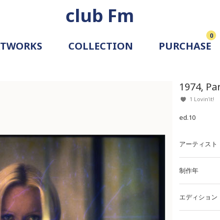
club Fm
0
RTWORKS
COLLECTION
PURCHASE
ARTIST
SIMULATION
1974, Pa
ALLERY
1 Lovin'it!
ed.10
アーティスト
制作年
エディション