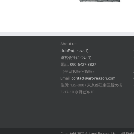
About us:
clubFmについて
運営会社について
電話:
090-6427-3827
（平日10時〜18時）
Email:
contact@art-reason.com
住所: 135-0007 東京都江東区新大橋
3-17-10 水野ビル1F
Copyright 2025 Art and Reason Ltd. | All Rig