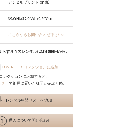
デジタルプリント
on
紙
39.0(H)x57.0(W)
x0.2(D)cm
こちらからお問い合わせ下さい>
らず月々のレンタル代は4,800円から。
LOVIN' IT！コレクションに追加
コレクションに追加すると、
ーター
で部屋に置いた様子が確認可能。
レンタル申請リストへ追加
購入について問い合わせ