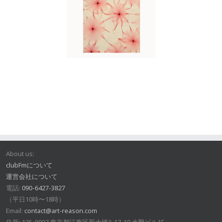
About us:
clubFmについて
運営会社について
電話:
090-6427-3827
（平日10時〜18時）
Email:
contact@art-reason.com