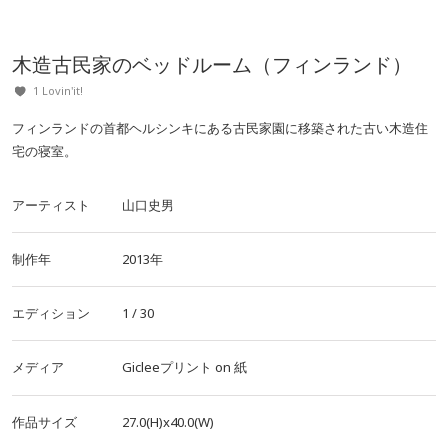
木造古民家のベッドルーム（フィンランド）
1 Lovin'it!
フィンランドの首都ヘルシンキにある古民家園に移築された古い木造住
宅の寝室。
アーティスト
山口史男
制作年
2013年
エディション
1 / 30
メディア
Gicleeプリント
on
紙
作品サイズ
27.0(H)x40.0(W)