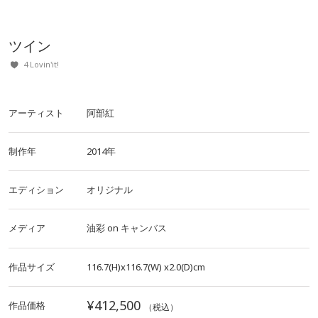
ツイン
4 Lovin'it!
アーティスト
阿部紅
制作年
2014年
エディション
オリジナル
メディア
油彩
on
キャンバス
作品サイズ
116.7(H)x116.7(W)
x2.0(D)cm
¥412,500
作品価格
（税込）