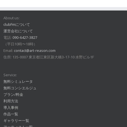
About us:
clubFmについて
運営会社について
電話:
090-6427-3827
（平日10時〜18時）
Email:
contact@art-reason.com
住所: 135-0007 東京都江東区新大橋3-17-10 水野ビル1F
Service:
無料シミュレータ
無料コンシエルジュ
プラン/料金
利用方法
導入事例
作品一覧
ギャラリー一覧