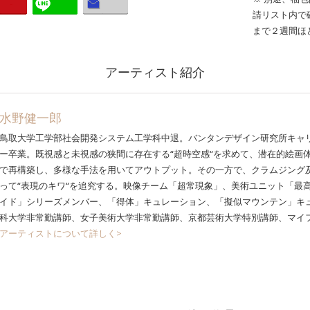
請リスト内で
まで２週間ほ
アーティスト紹介
水野健一郎
鳥取大学工学部社会開発システム工学科中退。バンタンデザイン研究所キャ
ー卒業。既視感と未視感の狭間に存在する“超時空感“を求めて、潜在的絵画
で再構築し、多様な手法を用いてアウトプット。その一方で、クラムジング
って“表現のキワ“を追究する。映像チーム「超常現象」、美術ユニット「最
イド」シリーズメンバー、「得体」キュレーション、「擬似マウンテン」キ
科大学非常勤講師、女子美術大学非常勤講師、京都芸術大学特別講師、マイ
アーティストについて詳しく>