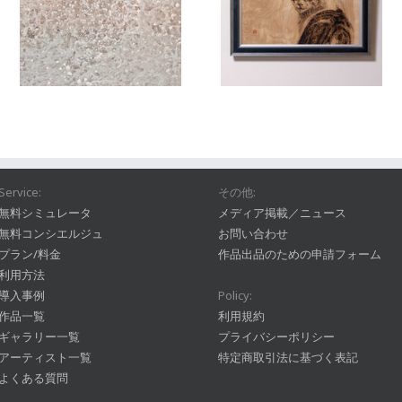
Service:
その他:
無料シミュレータ
メディア掲載／ニュース
無料コンシエルジュ
お問い合わせ
プラン/料金
作品出品のための申請フォーム
利用方法
導入事例
Policy:
作品一覧
利用規約
ギャラリー一覧
プライバシーポリシー
アーティスト一覧
特定商取引法に基づく表記
よくある質問