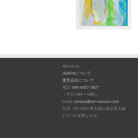
About us:
clubFmについて
運営会社について
電話:
090-6427-3827
（平日10時〜18時）
Email:
contact@art-reason.com
住所: 135-0007 東京都江東区新大橋
3-17-10 水野ビル1F