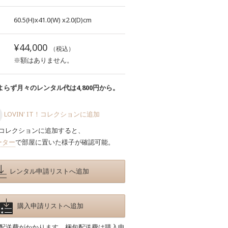
60.5(H)x41.0(W)
x2.0(D)cm
¥44,000
（税込）
※額はありません。
らず月々のレンタル代は4,800円から。
LOVIN' IT！コレクションに追加
コレクションに追加すると、
ーター
で部屋に置いた様子が確認可能。
レンタル申請リストへ追加
購入申請リストへ追加
包配送費がかかります。梱包配送費は購入申