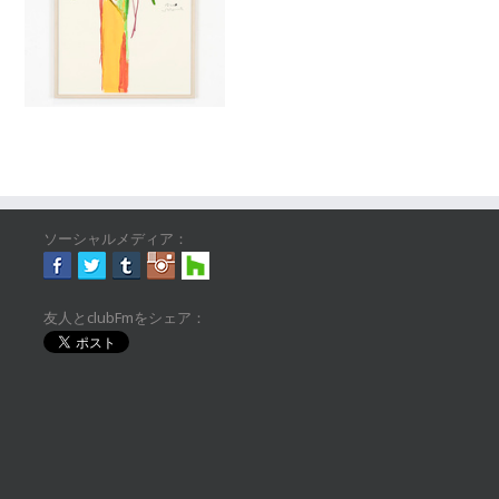
ソーシャルメディア：
友人とclubFmをシェア：