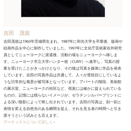
吉田 茂規
吉田茂規は1963年茨城県生まれ。1987年に和光大学を卒業後、版画や
絵画作品を中心に制作していました。1997年に文化庁芸術家在外研究
員としてニューヨークに派遣後、活動の場をニューヨークへ移しま
す。ニューヨーク市立大学ハンター校（CUNY）へ進学し、写真の授
業を受けたことがきっかけとなり、その後は写真を媒体に作品を発表
しています。吉田の写真作品は共通して、人々が普段目にしているよ
うな日常的な風景が被写体となっています。アパートの階段、美術館
の展示室、ニューヨークの街区など、視覚には確かに捉えられている
ものの、記憶には残らないイメージが、ゼラチンシルバープリントに
よる深い陰影によって映し出されています。吉田の写真は、刻一刻と
表情を変える自然光のある瞬間を捉え、それを見る者の時間へと引き
渡そうという試みとも言えます。
アーティストについて詳しく>