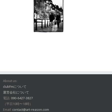
About us:
clubFmについて
運営会社について
電話:
090-6427-3827
（平日10時〜18時）
Email:
contact@art-reason.com