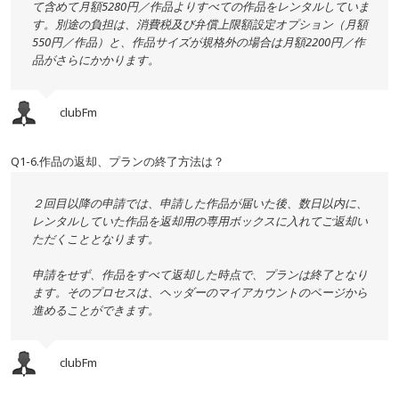
て含めて月額5280円／作品よりすべての作品をレンタルしていま
す。別途の負担は、消費税及び弁償上限額設定オプション（月額
550円／作品）と、作品サイズが規格外の場合は月額2200円／作
品がさらにかかります。
clubFm
Q1-6.作品の返却、プランの終了方法は？
２回目以降の申請では、申請した作品が届いた後、数日以内に、
レンタルしていた作品を返却用の専用ボックスに入れてご返却い
ただくこととなります。
申請をせず、作品をすべて返却した時点で、プランは終了となり
ます。そのプロセスは、ヘッダーのマイアカウントのページから
進めることができます。
clubFm