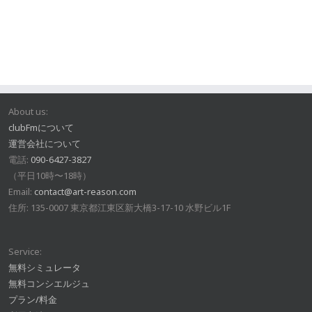
About us:
clubFmについて
運営会社について
電話:
090-6427-3827
（平日10時〜18時）
Email:
contact@art-reason.com
住所: 135-0007 東京都江東区新大橋3-17-10 水野ビル1F
Service:
無料シミュレータ
無料コンシエルジュ
プラン/料金