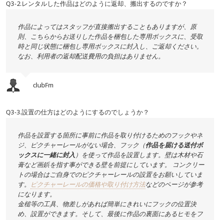
Q3-2.レンタルした作品はどのように返却、搬出するのですか？
作品によってはスタッフが直接搬出することもありますが、原
則、こちらからお送りした作品を梱包した専用ボックスに、受取
時と同じ状態に梱包し専用ボックスに封入し、ご返却ください。
なお、利用者の返却配送費用の負担はありません。
clubFm
Q3-3.設置の仕方はどのようにするのでしょうか？
作品を設置する箇所に事前に作品を取り付けるためのフックやネ
ジ、ピクチャーレールがない場合、フック（
作品を届ける送付ボ
ックスに一緒に封入
）を使って作品を設置します。壁は木材や石
膏など画鋲を指す事ができる壁を前提にしています。 コンクリー
トの場合はご自身でのピクチャーレールの設置をお願いしていま
す。
ピクチャーレールの価格や取り付け方法
などのページが参考
になります。
金槌等の工具、物差しがあれば簡単にきれいにフックの位置決
め、設置ができます。そして、最後に作品の裏面にあるヒモをフ