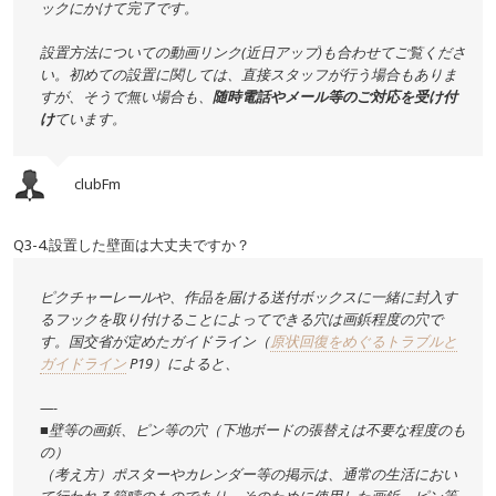
ックにかけて完了です。
設置方法についての動画リンク(近日アップ)も合わせてご覧くださ
い。初めての設置に関しては、直接スタッフが行う場合もありま
すが、そうで無い場合も、
随時電話やメール等のご対応を受け付
け
ています。
clubFm
Q3-4.設置した壁面は大丈夫ですか？
ピクチャーレールや、作品を届ける送付ボックスに一緒に封入す
るフックを取り付けることによってできる穴は画鋲程度の穴で
す。国交省が定めたガイドライン（
原状回復をめぐるトラブルと
ガイドライン
P19）によると、
—-
■壁等の画鋲、ピン等の穴（下地ボードの張替えは不要な程度のも
の）
（考え方）ポスターやカレンダー等の掲示は、通常の生活におい