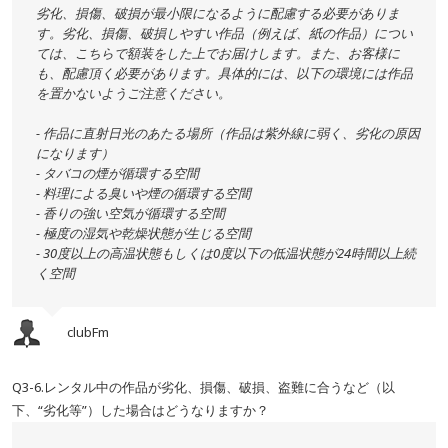
劣化、損傷、破損が最小限になるように配慮する必要がありま
す。劣化、損傷、破損しやすい作品（例えば、紙の作品）につい
ては、こちらで額装をした上でお届けします。また、お客様に
も、配慮頂く必要があります。具体的には、以下の環境には作品
を置かないようご注意ください。
- 作品に直射日光のあたる場所（作品は紫外線に弱く、劣化の原因
になります）
- タバコの煙が循環する空間
- 料理による臭いや煙の循環する空間
- 香りの強い空気が循環する空間
- 極度の湿気や乾燥状態が生じる空間
- 30度以上の高温状態もしくは0度以下の低温状態が24時間以上続
く空間
clubFm
Q3-6.レンタル中の作品が劣化、損傷、破損、盗難に合うなど（以
下、“劣化等”）した場合はどうなりますか？