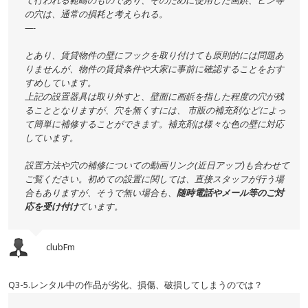
て行われる範疇のものであり、そのために使用した画鋲、ピン等
の穴は、通常の損耗と考えられる。
—-
とあり、賃貸物件の壁にフックを取り付けても原則的には問題あ
りませんが、物件の賃貸条件や大家に事前に確認することをおす
すめしています。
上記の設置器具は取り外すと、壁面に画鋲を指した程度の穴が残
ることとなりますが、穴を無くすには、 市販の補充剤などによっ
て簡単に補修することができます。補充剤は様々な色の壁に対応
しています。
設置方法や穴の補修についての動画リンク(近日アップ)も合わせて
ご覧ください。初めての設置に関しては、直接スタッフが行う場
合もありますが、そうで無い場合も、
随時電話やメール等のご対
応を受け付け
ています。
clubFm
Q3-5.レンタル中の作品が劣化、損傷、破損してしまうのでは？