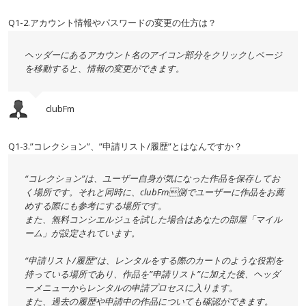
Q1-2.アカウント情報やパスワードの変更の仕方は？
ヘッダーにあるアカウント名のアイコン部分をクリックしページ
を移動すると、情報の変更ができます。
clubFm
Q1-3.”コレクション”、”申請リスト/履歴”とはなんですか？
“コレクション”は、ユーザー自身が気になった作品を保存してお
く場所です。それと同時に、clubFm側でユーザーに作品をお薦
めする際にも参考にする場所です。
また、無料コンシエルジュを試した場合はあなたの部屋「マイル
ーム」が設定されています。
“申請リスト/履歴”は、レンタルをする際のカートのような役割を
持っている場所であり、作品を”申請リスト”に加えた後、ヘッダ
ーメニューからレンタルの申請プロセスに入ります。
また、過去の履歴や申請中の作品についても確認ができます。