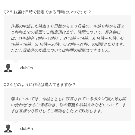
Q2-5.お届け日時で指定できる日時はいつですか？
作品の申請した時点１０日後から２０日後の、午前８時から夜２
１時時までの範囲でご指定頂けます。時間について、具体的に
は、1)午前中（8時～12時）、2) 12時～14時、3) 14時～16時、4)
16時～18時、5) 18時～20時、6) 20時～21時、の指定となります。
ただし規格外の作品については時間の指定はできません。
clubFm
Q2-6.どのように作品は購入できますか？
購入については、作品とともに設置されているボタン”購入等お問
い合わせ”からご連絡頂き、額の有無や納品方法などについて、ま
ずは直接やり取りしてご確認をした上で対応します。
clubFm