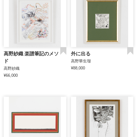
高野紗織 楽譜筆記のメソ
外に出る
ド
高野華生瑠
¥88,000
高野紗織
¥66,000