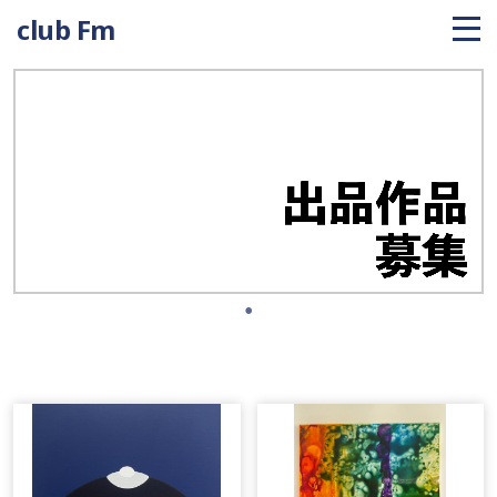
club Fm