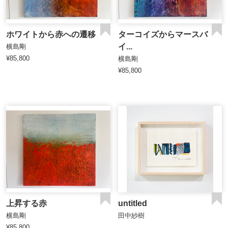
ホワイトから赤への遷移
ターコイズからマースバ
イ...
横島剛
¥85,800
横島剛
¥85,800
上昇する赤
untitled
横島剛
田中紗樹
¥85,800