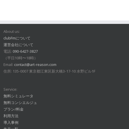
About us:
clubFmについて
運営会社について
電話:
090-6427-3827
（平日10時〜18時）
Email:
contact@art-reason.com
住所: 135-0007 東京都江東区新大橋3-17-10 水野ビル1F
Service:
無料シミュレータ
無料コンシエルジュ
プラン/料金
利用方法
導入事例