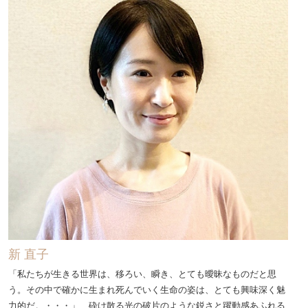
新 直子
「私たちが生きる世界は、移ろい、瞬き、とても曖昧なものだと思
う。その中で確かに生まれ死んでいく生命の姿は、とても興味深く魅
力的だ。・・・」 砕け散る光の破片のような鋭さと躍動感あふれる