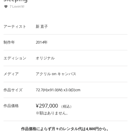
7 Lovin'it!
アーティスト
新 直子
制作年
2014年
エディション
オリジナル
メディア
アクリル
on
キャンバス
作品サイズ
72.7(H)x91.0(W)
x3.0(D)cm
¥297,000
作品価格
（税込）
※額はありません。
作品価格によらず月々のレンタル代は4,800円から。