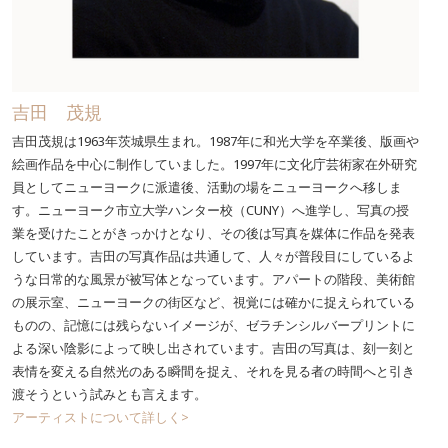
吉田 茂規
吉田茂規は1963年茨城県生まれ。1987年に和光大学を卒業後、版画や
絵画作品を中心に制作していました。1997年に文化庁芸術家在外研究
員としてニューヨークに派遣後、活動の場をニューヨークへ移しま
す。ニューヨーク市立大学ハンター校（CUNY）へ進学し、写真の授
業を受けたことがきっかけとなり、その後は写真を媒体に作品を発表
しています。吉田の写真作品は共通して、人々が普段目にしているよ
うな日常的な風景が被写体となっています。アパートの階段、美術館
の展示室、ニューヨークの街区など、視覚には確かに捉えられている
ものの、記憶には残らないイメージが、ゼラチンシルバープリントに
よる深い陰影によって映し出されています。吉田の写真は、刻一刻と
表情を変える自然光のある瞬間を捉え、それを見る者の時間へと引き
渡そうという試みとも言えます。
アーティストについて詳しく>