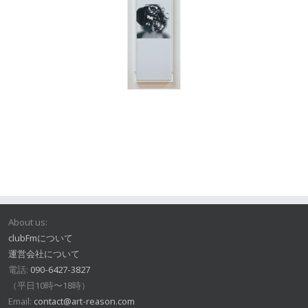
About us:
clubFmについて
運営会社について
電話:
090-6427-3827
（平日10時〜18時）
Email:
contact@art-reason.com