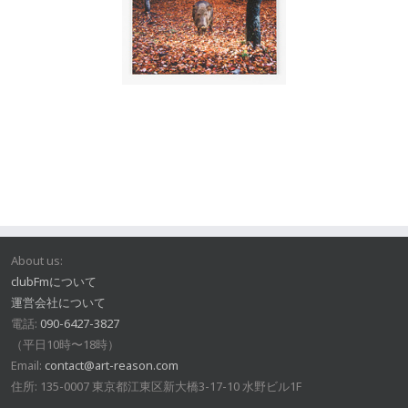
About us:
clubFmについて
運営会社について
電話:
090-6427-3827
（平日10時〜18時）
Email:
contact@art-reason.com
住所: 135-0007 東京都江東区新大橋3-17-10 水野ビル1F