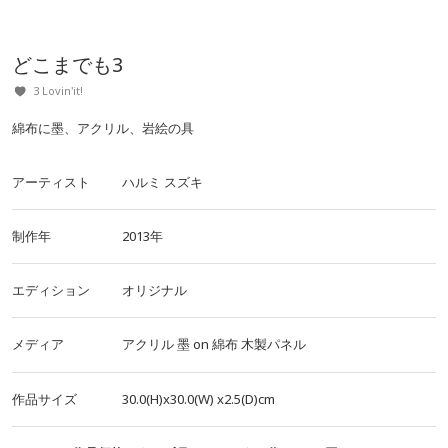
どこまでも3
3 Lovin'it!
綿布に墨、アクリル、岩絵の具
アーティスト
ハルミ スズキ
制作年
2013年
エディション
オリジナル
メディア
アクリル
墨
on
綿布
木製パネル
作品サイズ
30.0(H)x30.0(W)
x2.5(D)cm