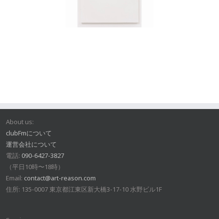
About us:
clubFmについて
運営会社について
電話:
090-6427-3827
（平日10時〜18時）
Email:
contact@art-reason.com
住所: 135-0007 東京都江東区新大橋3-17-10 水野ビル1F