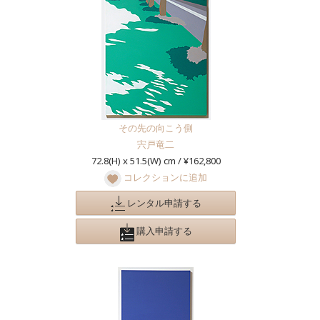
その先の向こう側
宍戸竜二
72.8(H) x 51.5(W) cm / ¥162,800
コレクションに追加
レンタル申請する
購入申請する