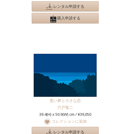
レンタル申請する
購入申請する
悪い夢と小さな恋
宍戸竜二
39.4(H) x 50.9(W) cm / ¥39,050
コレクションに追加
レンタル申請する