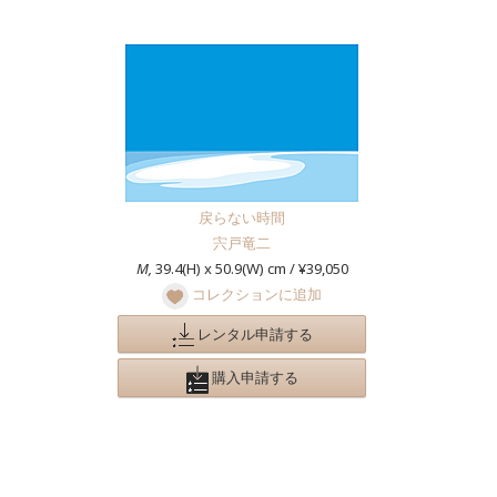
戻らない時間
宍戸竜二
M,
39.4(H) x 50.9(W) cm / ¥39,050
コレクションに追加
レンタル申請する
購入申請する