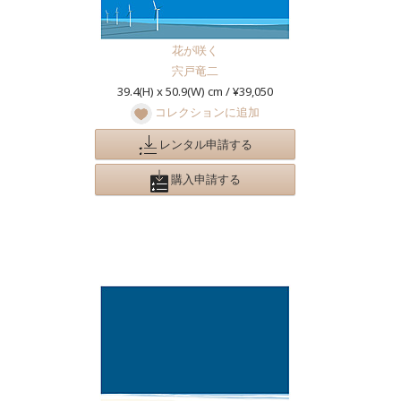
花が咲く
宍戸竜二
39.4(H) x 50.9(W) cm / ¥39,050
コレクションに追加
レンタル申請する
購入申請する