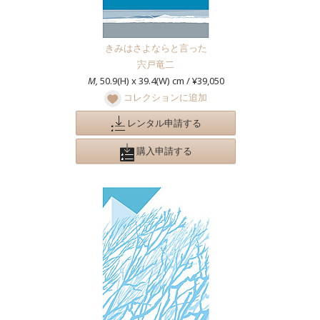
きみはさよならと言った
宍戸竜二
M,
50.9(H) x 39.4(W) cm / ¥39,050
コレクションに追加
レンタル申請する
購入申請する