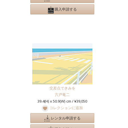
購入申請する
交差点できみを
宍戸竜二
39.4(H) x 50.9(W) cm / ¥39,050
コレクションに追加
レンタル申請する