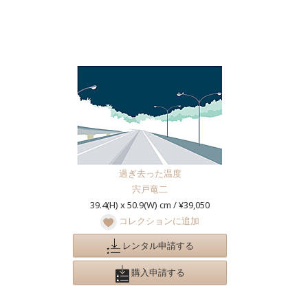
過ぎ去った温度
宍戸竜二
39.4(H) x 50.9(W) cm / ¥39,050
コレクションに追加
レンタル申請する
購入申請する