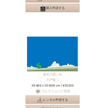
購入申請する
彼女の思い出
宍戸竜二
39.4(H) x 50.9(W) cm / ¥39,050
コレクションに追加
レンタル申請する