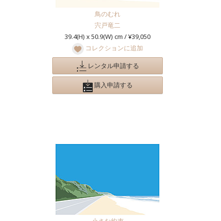
鳥のむれ
宍戸竜二
39.4(H) x 50.9(W) cm / ¥39,050
コレクションに追加
レンタル申請する
購入申請する