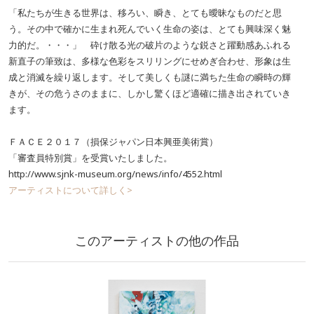
「私たちが生きる世界は、移ろい、瞬き、とても曖昧なものだと思
う。その中で確かに生まれ死んでいく生命の姿は、とても興味深く魅
力的だ。・・・」 砕け散る光の破片のような鋭さと躍動感あふれる
新直子の筆致は、多様な色彩をスリリングにせめぎ合わせ、形象は生
成と消滅を繰り返します。そして美しくも謎に満ちた生命の瞬時の輝
きが、その危うさのままに、しかし驚くほど適確に描き出されていき
ます。
ＦＡＣＥ２０１７（損保ジャパン日本興亜美術賞）
「審査員特別賞」を受賞いたしました。
http://www.sjnk-museum.org/news/info/4552.html
アーティストについて詳しく>
このアーティストの他の作品