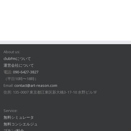
About us:
clubFmについて
運営会社について
電話:
090-6427-3827
（平日10時〜18時）
Email:
contact@art-reason.com
住所: 135-0007 東京都江東区新大橋3-17-10 水野ビル1F
Service:
無料シミュレータ
無料コンシエルジュ
プラン/料金