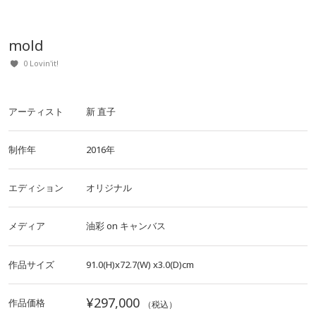
mold
0 Lovin'it!
アーティスト
新 直子
制作年
2016年
エディション
オリジナル
メディア
油彩
on
キャンバス
作品サイズ
91.0(H)x72.7(W)
x3.0(D)cm
¥297,000
作品価格
（税込）