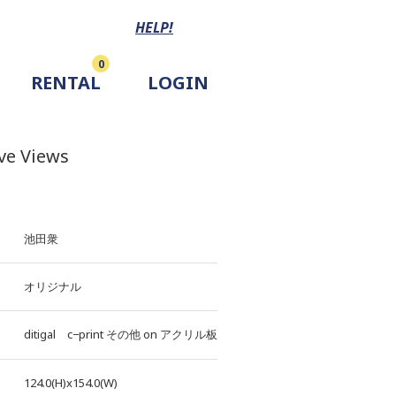
HELP!
0
RENTAL
LOGIN
ve Views
池田衆
オリジナル
ditigal c−print
その他
on
アクリル板
124.0(H)x154.0(W)