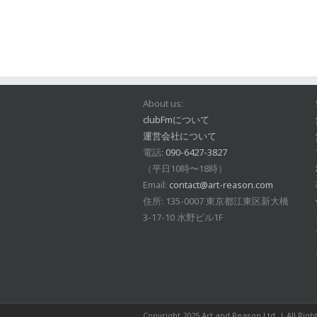
About us:
clubFmについて
運営会社について
電話:
090-6427-3827
（平日10時〜18時）
Email:
contact@art-reason.com
住所: 135-0007 東京都江東区新大橋
3-17-10 水野ビル1F
Copyright 2025 Art and Reason Ltd. | All Rig