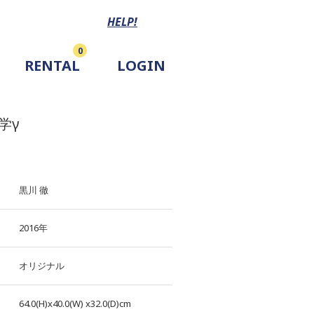
HELP!
0
RENTAL
LOGIN
学γ
黒川 徹
2016年
オリジナル
64.0(H)x40.0(W)
x32.0(D)cm