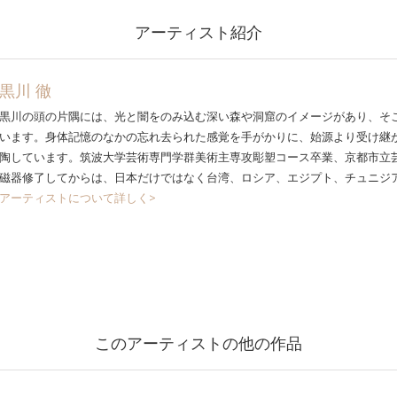
アーティスト紹介
黒川 徹
黒川の頭の片隅には、光と闇をのみ込む深い森や洞窟のイメージがあり、そ
います。身体記憶のなかの忘れ去られた感覚を手がかりに、始源より受け継
陶しています。筑波大学芸術専門学群美術主専攻彫塑コース卒業、京都市立
磁器修了してからは、日本だけではなく台湾、ロシア、エジプト、チュニジ
アーティストについて詳しく>
このアーティストの他の作品