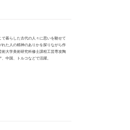
こで暮らした古代の人々に思いを馳せて
がれた人の精神のありかを探りながら作
芸術大学美術研究科修士課程工芸専攻陶
ア、中国、トルコなどで活躍。