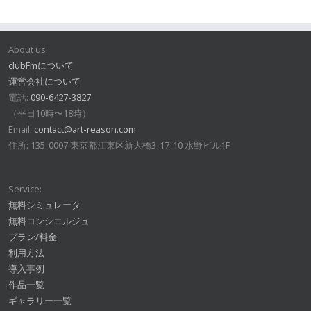
About us:
clubFmについて
運営会社について
電話:
090-6427-3827
（平日10時〜18時）
Email:
contact@art-reason.com
住所: 135-0007 東京都江東区新大橋3-17-10 水野ビル1F
Service:
無料シミュレータ
無料コンシエルジュ
プラン/料金
利用方法
導入事例
作品一覧
ギャラリー一覧