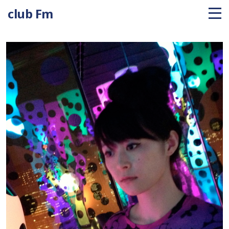
club Fm