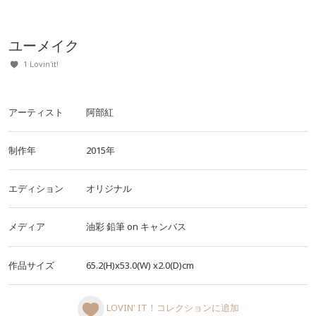
ユーメイク
1 Lovin'it!
アーティスト
阿部紅
制作年
2015年
エディション
オリジナル
メディア
油彩
鉛筆
on
キャンバス
作品サイズ
65.2(H)x53.0(W)
x2.0(D)cm
LOVIN' IT！コレクションに追加