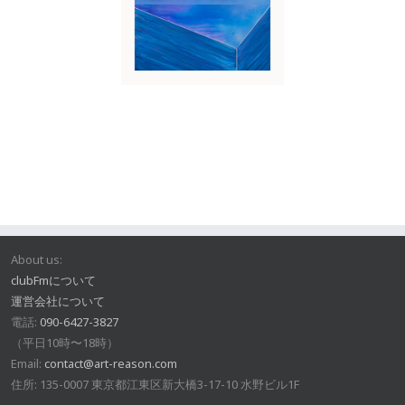
About us:
clubFmについて
運営会社について
電話:
090-6427-3827
（平日10時〜18時）
Email:
contact@art-reason.com
住所: 135-0007 東京都江東区新大橋3-17-10 水野ビル1F