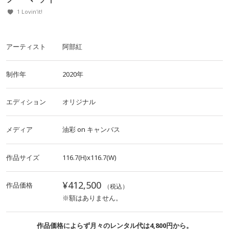
1 Lovin'it!
アーティスト
阿部紅
制作年
2020年
エディション
オリジナル
メディア
油彩
on
キャンバス
作品サイズ
116.7(H)x116.7(W)
¥412,500
作品価格
（税込）
※額はありません。
作品価格によらず月々のレンタル代は4,800円から。