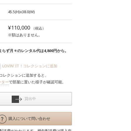
45.5(H)x38.0(W)
¥110,000
（税込）
※額はありません。
らず月々のレンタル代は4,800円から。
LOVIN' IT！コレクションに追加
コレクションに追加すると、
ーター
で部屋に置いた様子が確認可能。
貸出中
購入について問い合わせ
包配送費がかかります。梱包配送費は購入申