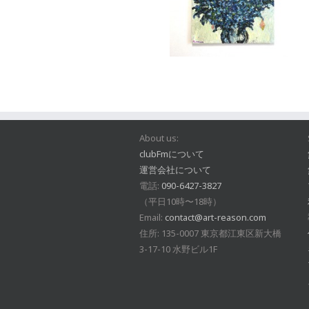
About us:
clubFmについて
運営会社について
電話:
090-6427-3827
（平日10時〜18時）
Email:
contact@art-reason.com
住所: 135-0007 東京都江東区新大橋
3-17-10 水野ビル1F