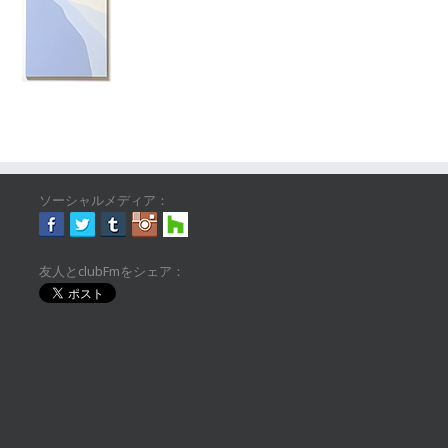
ソーシャルメディア：
友人とclubFmをシェア：