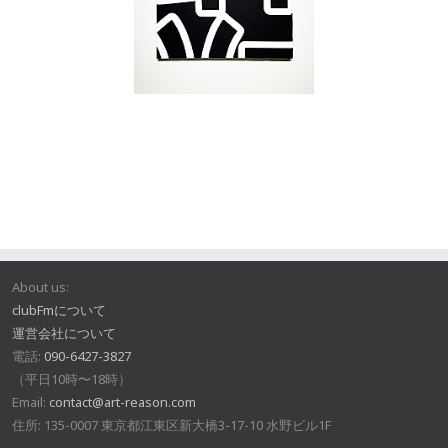
About us:
clubFmについて
運営会社について
電話:
090-6427-3827
（平日10時〜18時）
Email:
contact@art-reason.com
住所: 135-0007 東京都江東区新大橋3-17-10 水野ビル1F