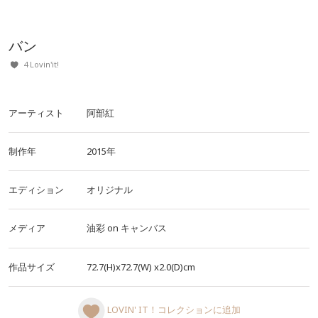
バン
4 Lovin'it!
アーティスト
阿部紅
制作年
2015年
エディション
オリジナル
メディア
油彩
on
キャンバス
作品サイズ
72.7(H)x72.7(W)
x2.0(D)cm
LOVIN' IT！コレクションに追加