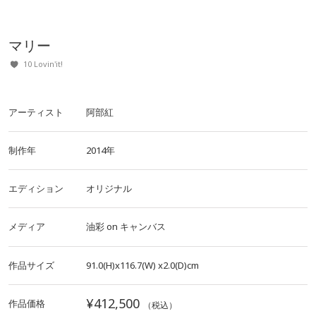
マリー
10 Lovin'it!
アーティスト
阿部紅
制作年
2014年
エディション
オリジナル
メディア
油彩
on
キャンバス
作品サイズ
91.0(H)x116.7(W)
x2.0(D)cm
¥412,500
作品価格
（税込）