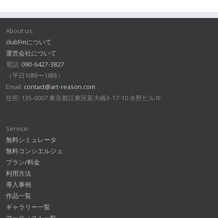
About us:
clubFmについて
運営会社について
電話:
090-6427-3827
（平日10時〜18時）
Email:
contact@art-reason.com
住所: 135-0007 東京都江東区新大橋3-17-10 水野ビル1F
Service:
無料シミュレータ
無料コンシエルジュ
プラン/料金
利用方法
導入事例
作品一覧
ギャラリー一覧