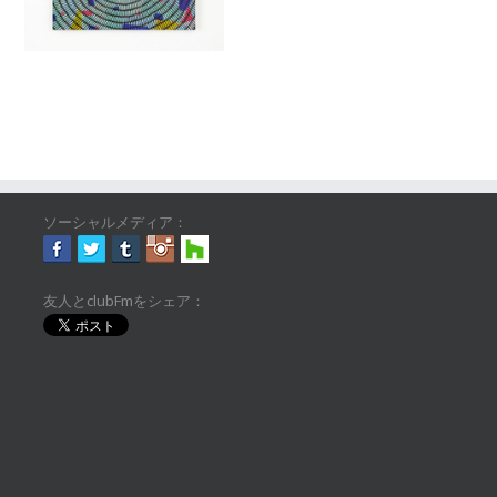
ソーシャルメディア：
友人とclubFmをシェア：