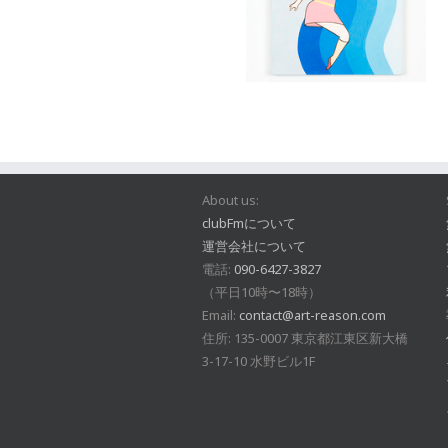
About us:
clubFmについて
運営会社について
電話:
090-6427-3827
（平日10時〜18時）
Email:
contact@art-reason.com
住所: 135-0007 東京都江東区新大橋
3-17-10 水野ビル1F