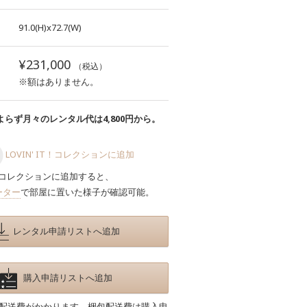
91.0(H)x72.7(W)
¥231,000
（税込）
※額はありません。
らず月々のレンタル代は4,800円から。
LOVIN' IT！コレクションに追加
コレクションに追加すると、
ーター
で部屋に置いた様子が確認可能。
レンタル申請リストへ追加
購入申請リストへ追加
包配送費がかかります。梱包配送費は購入申