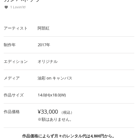
1 Lovin'it!
アーティスト
阿部紅
制作年
2017年
エディション
オリジナル
メディア
油彩
on
キャンバス
作品サイズ
14.0(H)x18.0(W)
¥33,000
作品価格
（税込）
※額はありません。
作品価格によらず月々のレンタル代は4,800円から。