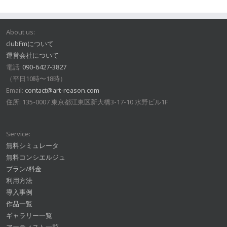
About us:
clubFmについて
運営会社について
電話:
090-6427-3827
（平日10時〜18時）
Email:
contact@art-reason.com
住所: 135-0007 東京都江東区新大橋3-17-10 水野ビル1F
Service:
無料シミュレータ
無料コンシエルジュ
プラン/料金
利用方法
導入事例
作品一覧
ギャラリー一覧