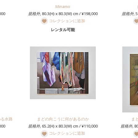
Minamo
000
規格外,
80.3(H) x 80.3(W) cm / ¥198,000
規格外,
5
コレクションに追加
レンタル可能
める水路
まどの向こうに何があるのか
ま
000
規格外,
65.2(H) x 80.3(W) cm / ¥110,000
規格外,
80
コレクションに追加