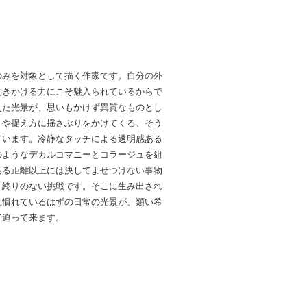
のみを対象として描く作家です。自分の外
働きかける力にこそ魅入られているからで
えた光景が、思いもかけず異質なものとし
方や捉え方に揺さぶりをかけてくる、そう
ています。冷静なタッチによる透明感ある
のようなデカルコマニーとコラージュを組
ある距離以上には決してよせつけない事物
う終りのない挑戦です。そこに生み出され
見慣れているはずの日常の光景が、類い希
て迫って来ます。