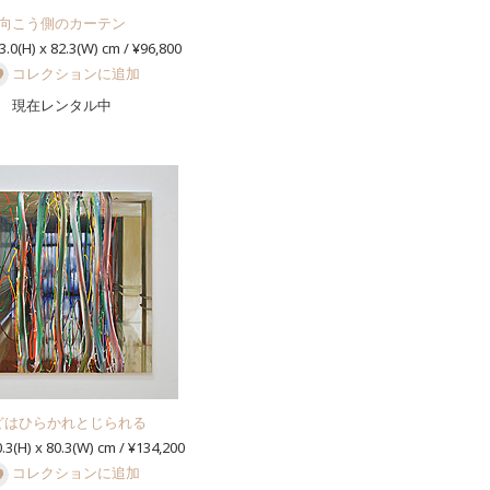
向こう側のカーテン
3.0(H) x 82.3(W) cm / ¥96,800
コレクションに追加
現在レンタル中
どはひらかれとじられる
.3(H) x 80.3(W) cm / ¥134,200
コレクションに追加