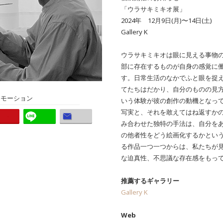
「ウラサキミキオ展」
2024年 12月9日(月)〜14日(土)
Gallery K
ウラサキミキオは眼に見える事物
部に存在するものが自身の感覚に
す。日常生活のなかでふと眼を捉
てたちはだかり、自分のものの見
ロモーション
いう体験が彼の創作の動機となっ
写実と、それを敢えてはね返すか
み合わせた独特の手法は、自分を
の他者性をどう絵画化するかとい
る作品一つ一つからは、私たちが
な迫真性、不思議な存在感をもっ
推薦するギャラリー
Gallery K
Web