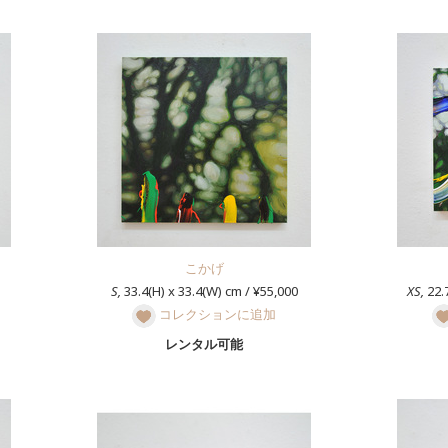
こかげ
S,
33.4(H) x 33.4(W) cm / ¥55,000
XS,
22.7
コレクションに追加
レンタル可能