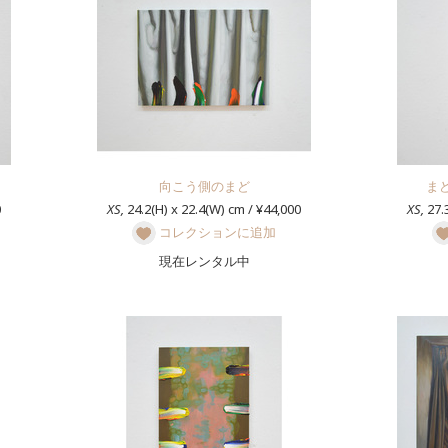
向こう側のまど
ま
0
XS,
24.2(H) x 22.4(W) cm / ¥44,000
XS,
27.3
コレクションに追加
現在レンタル中