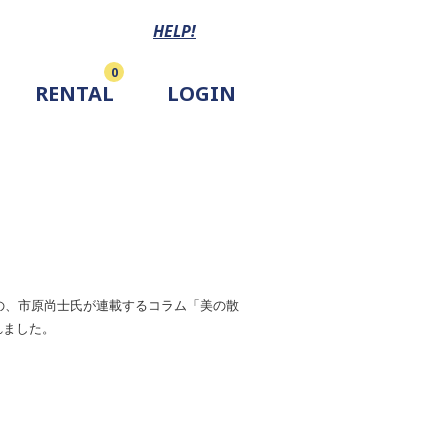
HELP!
0
RENTAL
LOGIN
月号の、市原尚士氏が連載するコラム「美の散
れました。