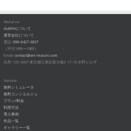
About us:
clubFmについて
運営会社について
電話:
090-6427-3827
（平日10時〜18時）
Email:
contact@art-reason.com
住所: 135-0007 東京都江東区新大橋3-17-10 水野ビル1F
Service:
無料シミュレータ
無料コンシエルジュ
プラン/料金
利用方法
導入事例
作品一覧
ギャラリー一覧