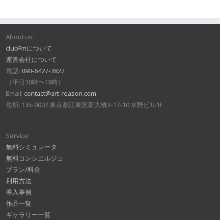
About us:
clubFmについて
運営会社について
電話:
090-6427-3827
（平日10時〜18時）
Email:
contact@art-reason.com
住所: 135-0007 東京都江東区新大橋3-17-10 水野ビル1F
Service:
無料シミュレータ
無料コンシエルジュ
プラン/料金
利用方法
導入事例
作品一覧
ギャラリー一覧