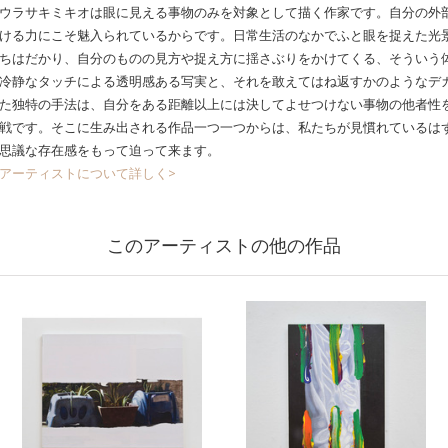
ウラサキミキオは眼に見える事物のみを対象として描く作家です。自分の外
ける力にこそ魅入られているからです。日常生活のなかでふと眼を捉えた光
ちはだかり、自分のものの見方や捉え方に揺さぶりをかけてくる、そういう
冷静なタッチによる透明感ある写実と、それを敢えてはね返すかのようなデ
た独特の手法は、自分をある距離以上には決してよせつけない事物の他者性
戦です。そこに生み出される作品一つ一つからは、私たちが見慣れているは
思議な存在感をもって迫って来ます。
アーティストについて詳しく>
このアーティストの他の作品