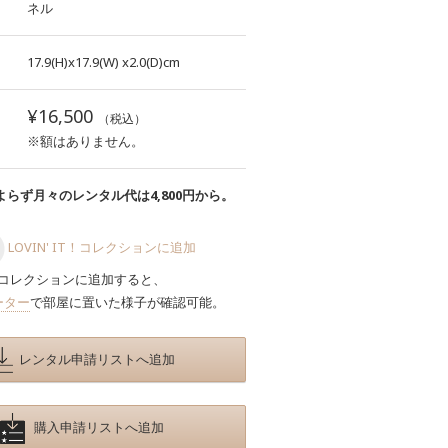
ネル
17.9(H)x17.9(W)
x2.0(D)cm
¥16,500
（税込）
※額はありません。
らず月々のレンタル代は4,800円から。
LOVIN' IT！コレクションに追加
コレクションに追加すると、
ーター
で部屋に置いた様子が確認可能。
レンタル申請リストへ追加
購入申請リストへ追加