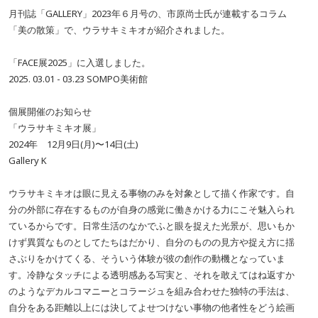
月刊誌「GALLERY」2023年６月号の、市原尚士氏が連載するコラム
「美の散策」で、ウラサキミキオが紹介されました。
「FACE展2025」に入選しました。
2025. 03.01 - 03.23 SOMPO美術館
個展開催のお知らせ
「ウラサキミキオ展」
2024年 12月9日(月)〜14日(土)
Gallery K
ウラサキミキオは眼に見える事物のみを対象として描く作家です。自
分の外部に存在するものが自身の感覚に働きかける力にこそ魅入られ
ているからです。日常生活のなかでふと眼を捉えた光景が、思いもか
けず異質なものとしてたちはだかり、自分のものの見方や捉え方に揺
さぶりをかけてくる、そういう体験が彼の創作の動機となっていま
す。冷静なタッチによる透明感ある写実と、それを敢えてはね返すか
のようなデカルコマニーとコラージュを組み合わせた独特の手法は、
自分をある距離以上には決してよせつけない事物の他者性をどう絵画