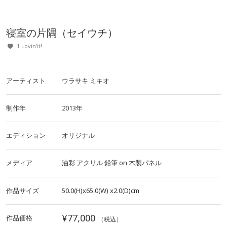
寝室の片隅（セイウチ）
1 Lovin'it!
アーティスト
ウラサキ ミキオ
制作年
2013年
エディション
オリジナル
メディア
油彩
アクリル
鉛筆
on
木製パネル
作品サイズ
50.0(H)x65.0(W)
x2.0(D)cm
¥77,000
作品価格
（税込）