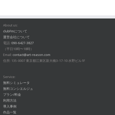
About us:
clubFmについて
運営会社について
電話:
090-6427-3827
（平日10時〜18時）
Email:
contact@art-reason.com
住所: 135-0007 東京都江東区新大橋3-17-10 水野ビル1F
Service:
無料シミュレータ
無料コンシエルジュ
プラン/料金
利用方法
導入事例
作品一覧