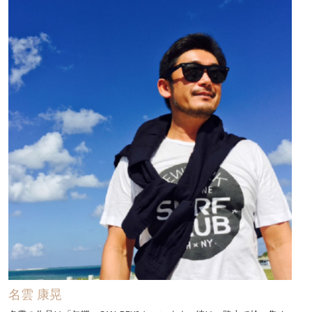
名雲 康晃