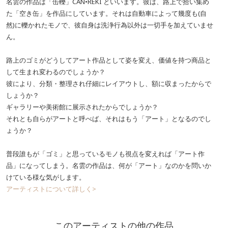
名雲の作品は「缶轢」CAN•REKI といいます。彼は、路上で拾い集め
た「空き缶」を作品にしています。それは自動車によって幾度も(自
然)に轢かれたモノで、彼自身は洗浄行為以外は一切手を加えていませ
ん。
路上のゴミがどうしてアート作品として姿を変え、価値を持つ商品と
して生まれ変わるのでしょうか？
彼により、分類・整理され仔細にレイアウトし、額に収まったからで
しょうか？
ギャラリーや美術館に展示されたからでしょうか？
それとも自らがアートと呼べば、それはもう「アート」となるのでし
ょうか？
普段誰もが「ゴミ」と思っているモノも視点を変えれば「アート作
品」になってしまう。名雲の作品は、何が「アート」なのかを問いか
けている様な気がします。
アーティストについて詳しく>
このアーティストの他の作品