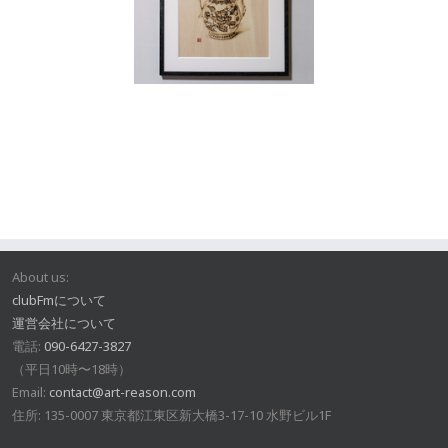
About us:
clubFmについて
運営会社について
電話:
090-6427-3827
（平日10時〜18時）
Email:
contact@art-reason.com
住所: 135-0007 東京都江東区新大橋3-17-10 水野ビル1F