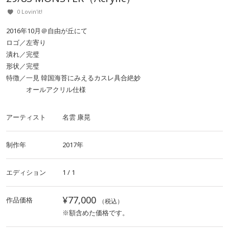
0 Lovin'it!
2016年10月＠自由が丘にて
ロゴ／左寄り
潰れ／完璧
形状／完璧
特徴／一見 韓国海苔にみえるカスレ具合絶妙
オールアクリル仕様
アーティスト
名雲 康晃
制作年
2017年
エディション
1 / 1
¥77,000
作品価格
（税込）
※額含めた価格です。