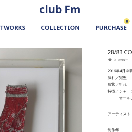
club Fm
0
RTWORKS
COLLECTION
PURCHASE
ARTIST
SIMULATION
28/83 C
ALLERY
0 Lovin'it!
2016年4月
潰れ／完璧
形状／折れ
特徴／シャー
オールア
アーティスト
制作年