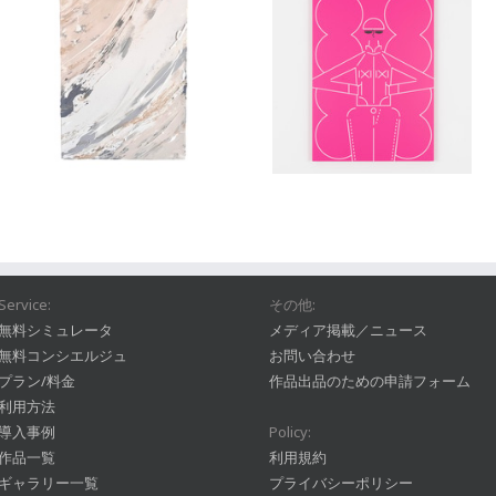
Service:
その他:
無料シミュレータ
メディア掲載／ニュース
無料コンシエルジュ
お問い合わせ
プラン/料金
作品出品のための申請フォーム
利用方法
導入事例
Policy:
作品一覧
利用規約
ギャラリー一覧
プライバシーポリシー