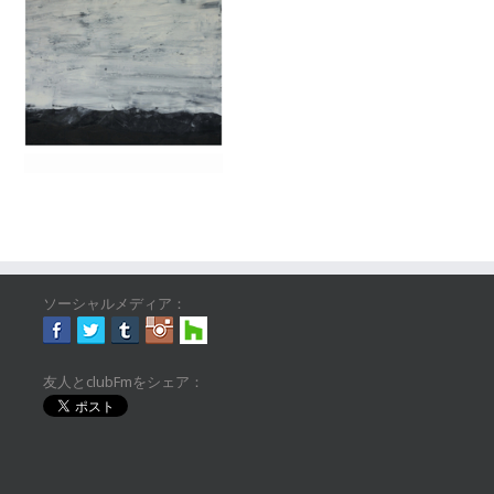
ソーシャルメディア：
友人とclubFmをシェア：