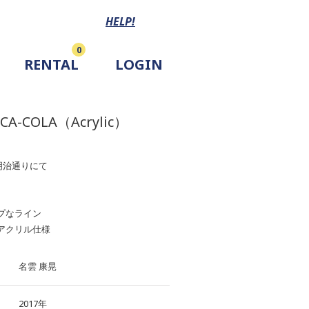
HELP!
0
RENTAL
LOGIN
OCA-COLA（Acrylic）
＠明治通りにて
プなライン
クリル仕様
名雲 康晃
2017年