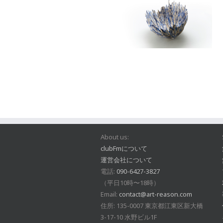
About us:
clubFmについて
運営会社について
電話:
090-6427-3827
（平日10時〜18時）
Email:
contact@art-reason.com
住所: 135-0007 東京都江東区新大橋
3-17-10 水野ビル1F