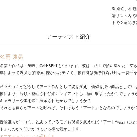
※ 別途、梱
請リスト内で
まで２週間ほ
アーティスト紹介
名雲 康晃
名雲の作品は「缶轢」CAN•REKI といいます。彼は、路上で拾い集めた「
車によって幾度も(自然)に轢かれたモノで、彼自身は洗浄行為以外は一切手
路上のゴミがどうしてアート作品として姿を変え、価値を持つ商品として生
彼により、分類・整理され仔細にレイアウトし、額に収まったからでしょう
ギャラリーや美術館に展示されたからでしょうか？
それとも自らがアートと呼べば、それはもう「アート」となるのでしょうか
普段誰もが「ゴミ」と思っているモノも視点を変えれば「アート作品」にな
ト」なのかを問いかけている様な気がします。
アーティストについて詳しく>