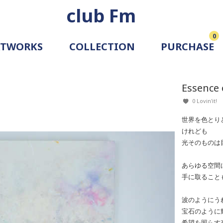
club Fm
0
RTWORKS
COLLECTION
PURCHASE
ARTIST
SIMULATION
Essence
ALLERY
0 Lovin'it!
世界を色とり
けれども
光そのものは
あらゆる空間
手に取ること
波のようにう
宝石のように
希望を照らす