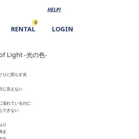
HELP!
0
RENTAL
LOGIN
 of Light -光の色-
どりに照らす光
目に見えない
に溢れているのに
もできない
ねり
輝き
存在