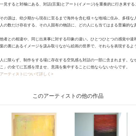
一見すると対極にある、対話(言葉)とアート(イメージ)を重奏的に行き来す
その源は、幼少期から現在に至るまで海外を含む様々な地域に住み、多様な
人の数だけ存在する、その人固有の物語に、どの人にも当てはまる普遍的な
他者との相違や、同じ出来事に対する印象の違い。ひとつひとつの感覚や違和
葉の裏にあるイメージを汲み取りながら絵画の世界で、それらを表現するよ
人に限らず、制作をする場に存在する空気感も対話の一部に含まれます。な
こ」の全てに五感を澄ませ、意識を集中することに他ならないからです。
アーティストについて詳しく>
このアーティストの他の作品