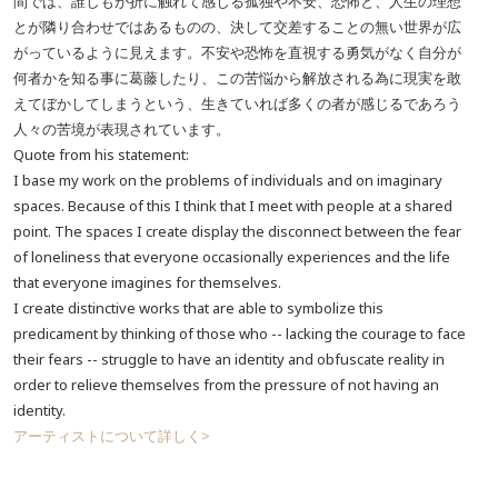
間では、誰しもが折に触れて感じる孤独や不安、恐怖と、人生の理想
とが隣り合わせではあるものの、決して交差することの無い世界が広
がっているように見えます。不安や恐怖を直視する勇気がなく自分が
何者かを知る事に葛藤したり、この苦悩から解放される為に現実を敢
えてぼかしてしまうという、生きていれば多くの者が感じるであろう
人々の苦境が表現されています。
Quote from his statement:
I base my work on the problems of individuals and on imaginary
spaces. Because of this I think that I meet with people at a shared
point. The spaces I create display the disconnect between the fear
of loneliness that everyone occasionally experiences and the life
that everyone imagines for themselves.
I create distinctive works that are able to symbolize this
predicament by thinking of those who -- lacking the courage to face
their fears -- struggle to have an identity and obfuscate reality in
order to relieve themselves from the pressure of not having an
identity.
アーティストについて詳しく>