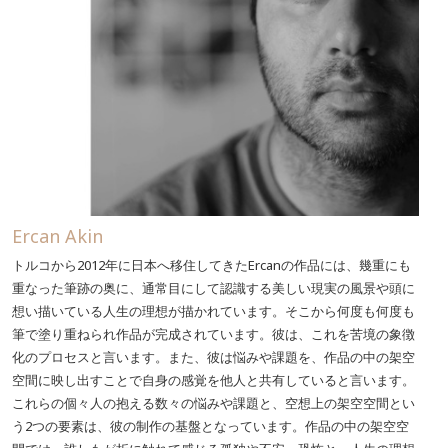
Ercan Akin
トルコから2012年に日本へ移住してきたErcanの作品には、幾重にも
重なった筆跡の奥に、通常目にして認識する美しい現実の風景や頭に
想い描いている人生の理想が描かれています。そこから何度も何度も
筆で塗り重ねられ作品が完成されています。彼は、これを苦境の象徴
化のプロセスと言います。また、彼は悩みや課題を、作品の中の架空
空間に映し出すことで自身の感覚を他人と共有していると言います。
これらの個々人の抱える数々の悩みや課題と、空想上の架空空間とい
う2つの要素は、彼の制作の基盤となっています。作品の中の架空空