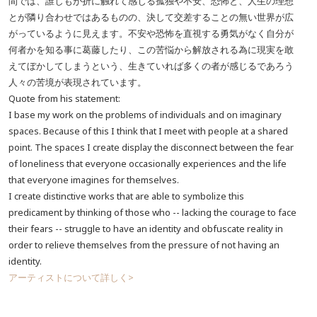
間では、誰しもが折に触れて感じる孤独や不安、恐怖と、人生の理想
とが隣り合わせではあるものの、決して交差することの無い世界が広
がっているように見えます。不安や恐怖を直視する勇気がなく自分が
何者かを知る事に葛藤したり、この苦悩から解放される為に現実を敢
えてぼかしてしまうという、生きていれば多くの者が感じるであろう
人々の苦境が表現されています。
Quote from his statement:
I base my work on the problems of individuals and on imaginary
spaces. Because of this I think that I meet with people at a shared
point. The spaces I create display the disconnect between the fear
of loneliness that everyone occasionally experiences and the life
that everyone imagines for themselves.
I create distinctive works that are able to symbolize this
predicament by thinking of those who -- lacking the courage to face
their fears -- struggle to have an identity and obfuscate reality in
order to relieve themselves from the pressure of not having an
identity.
アーティストについて詳しく>