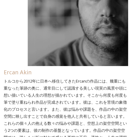
Ercan Akin
トルコから2012年に日本へ移住してきたErcanの作品には、幾重にも
重なった筆跡の奥に、通常目にして認識する美しい現実の風景や頭に
想い描いている人生の理想が描かれています。そこから何度も何度も
筆で塗り重ねられ作品が完成されています。彼は、これを苦境の象徴
化のプロセスと言います。また、彼は悩みや課題を、作品の中の架空
空間に映し出すことで自身の感覚を他人と共有していると言います。
これらの個々人の抱える数々の悩みや課題と、空想上の架空空間とい
う2つの要素は、彼の制作の基盤となっています。作品の中の架空空