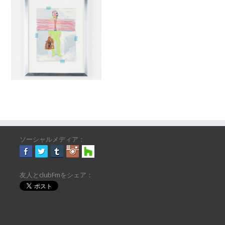
ソーシャルメディア：
友人とclubFmをシェア：