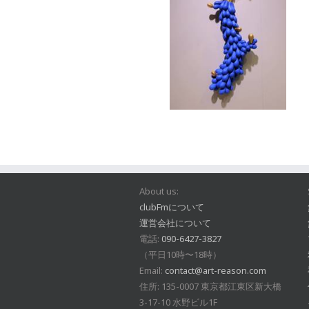
About us:
clubFmについて
運営会社について
電話:
090-6427-3827
（平日10時〜18時）
Email:
contact@art-reason.com
住所: 135-0007 東京都江東区新大橋
3-17-10 水野ビル1F