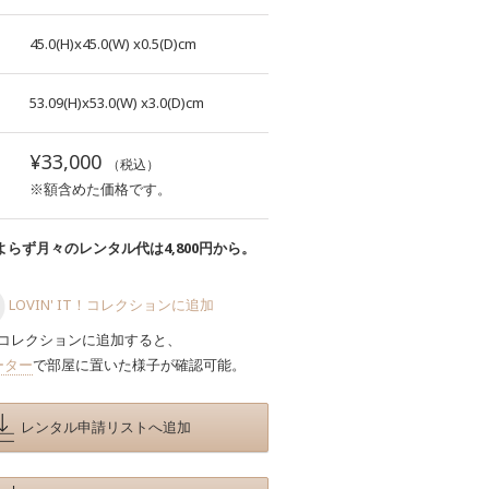
45.0(H)x45.0(W)
x0.5(D)cm
53.09(H)x53.0(W)
x3.0(D)cm
¥33,000
（税込）
※額含めた価格です。
らず月々のレンタル代は4,800円から。
LOVIN' IT！コレクションに追加
コレクションに追加すると、
ーター
で部屋に置いた様子が確認可能。
レンタル申請リストへ追加