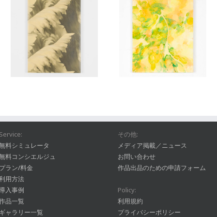
Service:
その他:
無料シミュレータ
メディア掲載／ニュース
無料コンシエルジュ
お問い合わせ
プラン/料金
作品出品のための申請フォーム
利用方法
導入事例
Policy:
作品一覧
利用規約
ギャラリー一覧
プライバシーポリシー