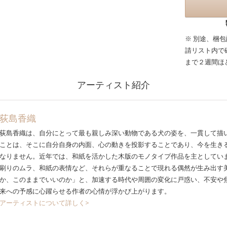
※ 別途、梱
請リスト内で
まで２週間ほ
アーティスト紹介
荻島香織
荻島香織は、自分にとって最も親しみ深い動物である犬の姿を、一貫して描
ことは、そこに自分自身の内面、心の動きを投影することであり、今を生き
なりません。近年では、和紙を活かした木版のモノタイプ作品を主としてい
刷りのムラ、和紙の表情など、それらが重なることで現れる偶然が生み出す
か、このままでいいのか」と、加速する時代や周囲の変化に戸惑い、不安や
来への予感に心躍らせる作者の心情が浮かび上がります。
アーティストについて詳しく>