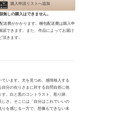
購入申請リストへ追加
額無しの購入はできません。
包配送費がかかります。梱包配送費は購入申
確認できます。また、作品によってお届け
ど頂きます。
いています。犬を見つめ、感情移入する
る自分の在りさまに対する自問自答に他
ます。白と黒のコントラスト、彫り跡、
美しさ。そこには「自分はこれでいいの
焦りを感じる一方で、想像もできない未