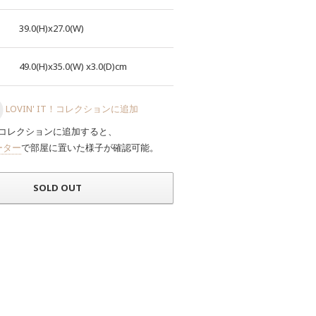
39.0(H)x27.0(W)
49.0(H)x35.0(W)
x3.0(D)cm
LOVIN' IT！コレクションに追加
コレクションに追加すると、
ーター
で部屋に置いた様子が確認可能。
SOLD OUT