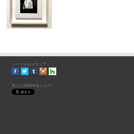
ソーシャルメディア：
友人とclubFmをシェア：