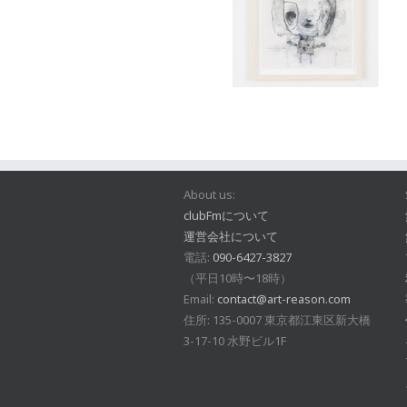
About us:
clubFmについて
運営会社について
電話:
090-6427-3827
（平日10時〜18時）
Email:
contact@art-reason.com
住所: 135-0007 東京都江東区新大橋
3-17-10 水野ビル1F