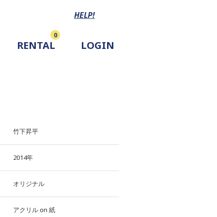
HELP!
0
RENTAL
LOGIN
竹下昇平
2014年
オリジナル
アクリル
on
紙