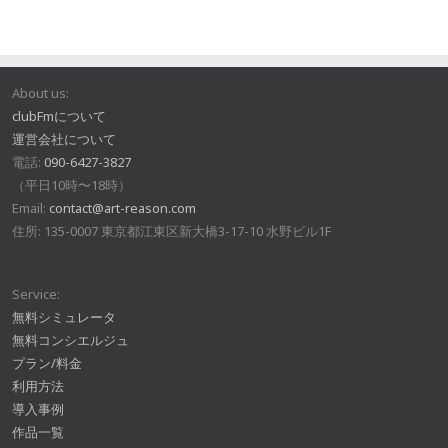
About us:
clubFmについて
運営会社について
電話:
090-6427-3827
（平日10時〜18時）
Email:
contact@art-reason.com
住所: 135-0007 東京都江東区新大橋3-17-10 水野ビル1F
Service:
無料シミュレータ
無料コンシエルジュ
プラン/料金
利用方法
導入事例
作品一覧