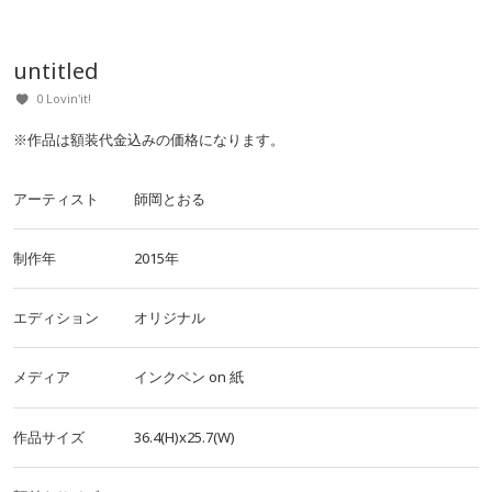
untitled
0 Lovin'it!
※作品は額装代金込みの価格になります。
アーティスト
師岡とおる
制作年
2015年
エディション
オリジナル
メディア
インクペン
on
紙
作品サイズ
36.4(H)x25.7(W)