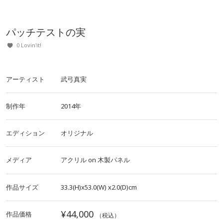
パッチテストの実
0 Lovin'it!
アーティスト
武弓真実
制作年
2014年
エディション
オリジナル
メディア
アクリル
on
木製パネル
作品サイズ
33.3(H)x53.0(W)
x2.0(D)cm
¥44,000
作品価格
（税込）