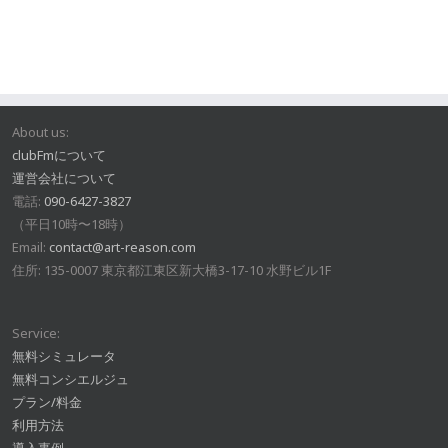
About us:
clubFmについて
運営会社について
電話:
090-6427-3827
（平日10時〜18時）
Email:
contact@art-reason.com
住所: 135-0007 東京都江東区新大橋3-17-10 水野ビル1F
Service:
無料シミュレータ
無料コンシエルジュ
プラン/料金
利用方法