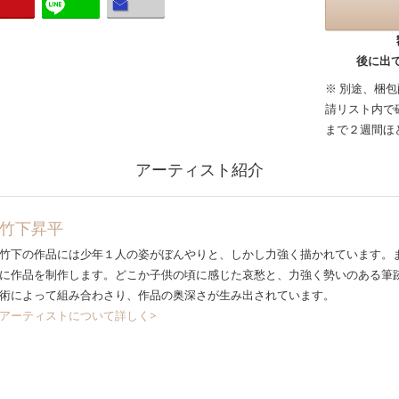
後に出
※ 別途、梱
請リスト内で
まで２週間ほ
アーティスト紹介
竹下昇平
竹下の作品には少年１人の姿がぼんやりと、しかし力強く描かれています。
に作品を制作します。どこか子供の頃に感じた哀愁と、力強く勢いのある筆
術によって組み合わさり、作品の奥深さが生み出されています。
アーティストについて詳しく>