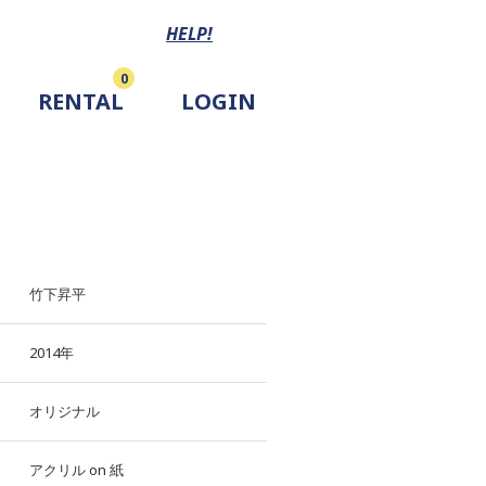
HELP!
0
RENTAL
LOGIN
竹下昇平
2014年
オリジナル
アクリル
on
紙