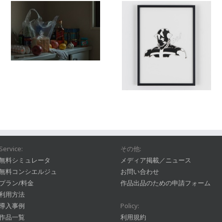
Service:
その他:
無料シミュレータ
メディア掲載／ニュース
無料コンシエルジュ
お問い合わせ
プラン/料金
作品出品のための申請フォーム
利用方法
導入事例
Policy:
作品一覧
利用規約