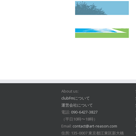
About us:
clubFmについて
運営会社について
電話:
090-6427-3827
（平日10時〜18時）
Email:
contact@art-reason.com
住所: 135-0007 東京都江東区新大橋