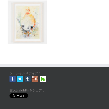
ソーシャルメディア：
友人とclubFmをシェア：