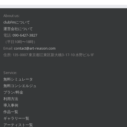
About us:
clubFmについて
運営会社について
電話:
090-6427-3827
（平日10時〜18時）
Email:
contact@art-reason.com
住所: 135-0007 東京都江東区新大橋3-17-10 水野ビル1F
Service:
無料シミュレータ
無料コンシエルジュ
プラン/料金
利用方法
導入事例
作品一覧
ギャラリー一覧
アーティスト一覧