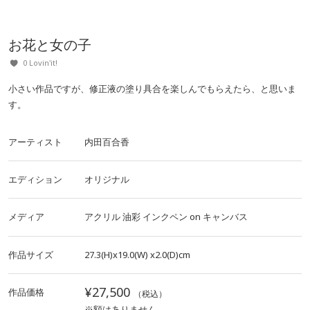
お花と女の子
0 Lovin'it!
小さい作品ですが、修正液の塗り具合を楽しんでもらえたら、と思いま
す。
アーティスト
内田百合香
エディション
オリジナル
メディア
アクリル
油彩
インクペン
on
キャンバス
作品サイズ
27.3(H)x19.0(W)
x2.0(D)cm
¥27,500
作品価格
（税込）
※額はありません。