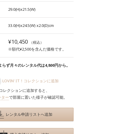
29.0(H)x21.5(W)
33.0(H)x24.5(W)
x2.0(D)cm
¥10,450
（税込）
※額代¥2,500を含んだ価格です。
らず月々のレンタル代は4,800円から。
LOVIN' IT！コレクションに追加
コレクションに追加すると、
ーター
で部屋に置いた様子が確認可能。
レンタル申請リストへ追加