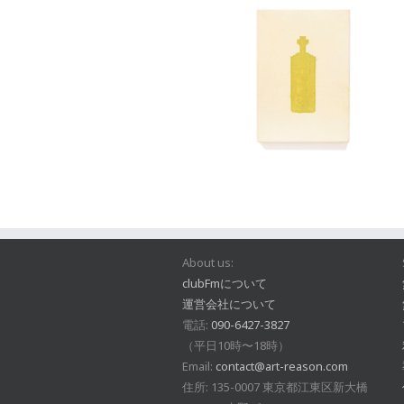
About us:
clubFmについて
運営会社について
電話:
090-6427-3827
（平日10時〜18時）
Email:
contact@art-reason.com
住所: 135-0007 東京都江東区新大橋