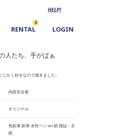
HELP!
0
RENTAL
LOGIN
の人たち、手がぱぁ
とにかく好きなので描きました。
内田百合香
オリジナル
色鉛筆
鉛筆
水性ペン
on
紙
雑誌・古
紙