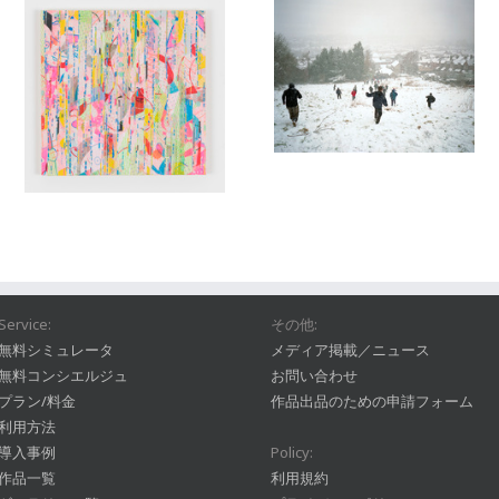
Service:
その他:
無料シミュレータ
メディア掲載／ニュース
無料コンシエルジュ
お問い合わせ
プラン/料金
作品出品のための申請フォーム
利用方法
導入事例
Policy:
作品一覧
利用規約