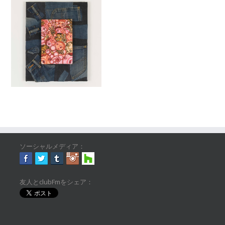
ソーシャルメディア：
友人とclubFmをシェア：