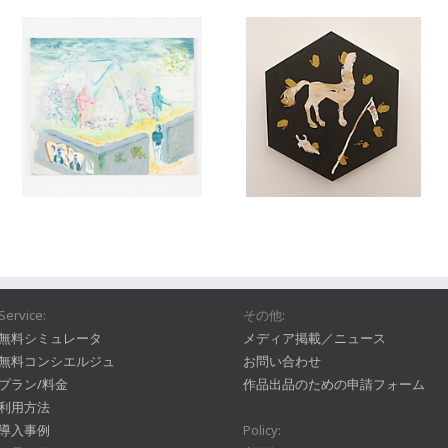
Service:
その他:
無料シミュレータ
メディア掲載／ニュース
無料コンシエルジュ
お問い合わせ
プラン/料金
作品出品のための申請フォーム
利用方法
導入事例
Policy: