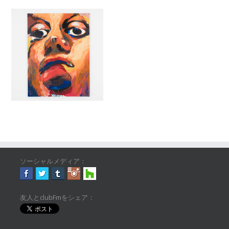
ソーシャルメディア：
友人とclubFmをシェア：