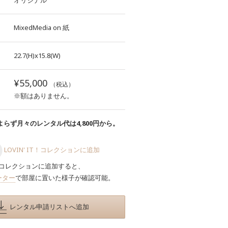
オリジナル
MixedMedia
on
紙
22.7(H)x15.8(W)
¥55,000
（税込）
※額はありません。
らず月々のレンタル代は4,800円から。
LOVIN' IT！コレクションに追加
コレクションに追加すると、
ーター
で部屋に置いた様子が確認可能。
レンタル申請リストへ追加