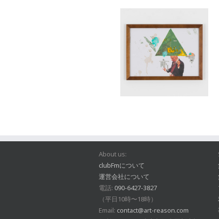
About us:
clubFmについて
運営会社について
電話:
090-6427-3827
（平日10時〜18時）
Email:
contact@art-reason.com