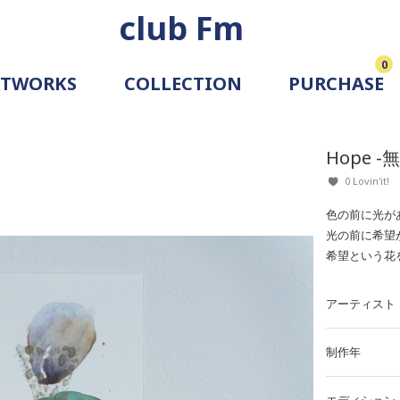
club Fm
0
RTWORKS
COLLECTION
PURCHASE
ARTIST
SIMULATION
Hope 
ALLERY
0 Lovin'it!
色の前に光が
光の前に希望
希望という花
アーティスト
制作年