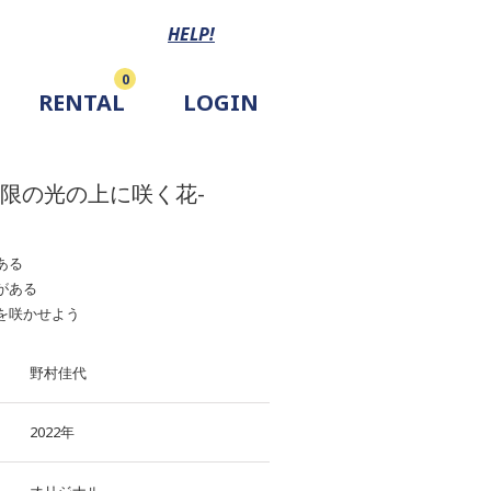
HELP!
0
RENTAL
LOGIN
-無限の光の上に咲く花-
ある
がある
を咲かせよう
野村佳代
2022年