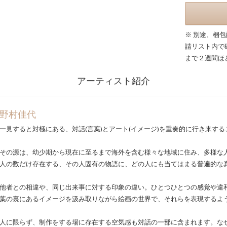
※ 別途、梱
請リスト内で
まで２週間ほ
アーティスト紹介
野村佳代
一見すると対極にある、対話(言葉)とアート(イメージ)を重奏的に行き来す
その源は、幼少期から現在に至るまで海外を含む様々な地域に住み、多様な
人の数だけ存在する、その人固有の物語に、どの人にも当てはまる普遍的な
他者との相違や、同じ出来事に対する印象の違い。ひとつひとつの感覚や違和
葉の裏にあるイメージを汲み取りながら絵画の世界で、それらを表現するよ
人に限らず、制作をする場に存在する空気感も対話の一部に含まれます。な