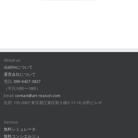
About us:
clubFmについて
運営会社について
電話:
090-6427-3827
（平日10時〜18時）
Email:
contact@art-reason.com
住所: 135-0007 東京都江東区新大橋3-17-10 水野ビル1F
Service:
無料シミュレータ
無料コンシエルジュ