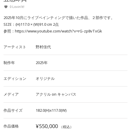
0 Lovin'it!
2025年10月にライブペインティングで描いた作品、２部作です。
SIZE：(H)117.0 × (W)91.0 cm 2点
参照：https://www.youtube.com/watch?v=rG-zp8vTxGk
アーティスト
野村佳代
制作年
2025年
エディション
オリジナル
メディア
アクリル
on
キャンバス
作品サイズ
182.0(H)x117.0(W)
¥550,000
作品価格
（税込）