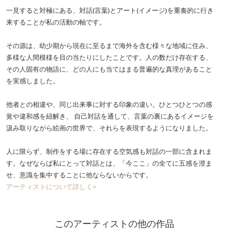
一見すると対極にある、対話(言葉)とアート(イメージ)を重奏的に行き
来することが私の活動の軸です。
その源は、幼少期から現在に至るまで海外を含む様々な地域に住み、
多様な人間模様を目の当たりにしたことです。人の数だけ存在する、
その人固有の物語に、どの人にも当てはまる普遍的な真理があること
を実感しました。
他者との相違や、同じ出来事に対する印象の違い。ひとつひとつの感
覚や違和感を紐解き、 自己対話を通して、言葉の裏にあるイメージを
汲み取りながら絵画の世界で、それらを表現するようになりました。
人に限らず、制作をする場に存在する空気感も対話の一部に含まれま
す。なぜならば私にとって対話とは、「今ここ」の全てに五感を澄ま
せ、意識を集中することに他ならないからです。
アーティストについて詳しく>
このアーティストの他の作品