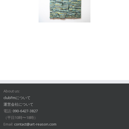
About us:
clubFmについて
運営会社について
電話:
090-6427-3827
（平日10時〜18時）
Email:
contact@art-reason.com