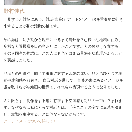
野村佳代
一見すると対極にある、対話(言葉)とアート(イメージ)を重奏的に行き
来することが私の活動の軸です。
その源は、幼少期から現在に至るまで海外を含む様々な地域に住み、
多様な人間模様を目の当たりにしたことです。人の数だけ存在する、
その人固有の物語に、どの人にも当てはまる普遍的な真理があること
を実感しました。
他者との相違や、同じ出来事に対する印象の違い。ひとつひとつの感
覚や違和感を紐解き、 自己対話を通して、言葉の裏にあるイメージを
汲み取りながら絵画の世界で、それらを表現するようになりました。
人に限らず、制作をする場に存在する空気感も対話の一部に含まれま
す。なぜならば私にとって対話とは、「今ここ」の全てに五感を澄ま
せ、意識を集中することに他ならないからです。
アーティストについて詳しく>