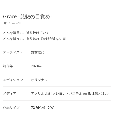
Grace -慈悲の目覚め-
0 Lovin'it!
どんな毎日も、通り抜けていく
どんな日々も、振り返ればかけがえない日
アーティスト
野村佳代
制作年
2024年
エディション
オリジナル
メディア
アクリル
水彩
クレヨン・パステル
on
紙
木製パネル
作品サイズ
72.7(H)x91.0(W)